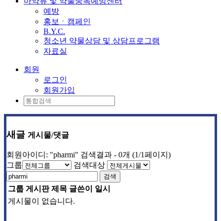
마약류 및 약물중독예방센터
예방
홍보ㆍ캠페인
B.Y.C.
청소년 약물상담 및 상담프로그램
자료실
회원
로그인
회원가입
새글
게시물/댓글
회원아이디: "pharmi" 검색결과 - 0개 (1/1페이지)
그룹
검색대상
검색
그룹
게시판
제목
글쓴이
일시
게시물이 없습니다.