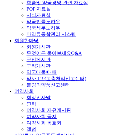
학술및 약국경영 관련 자료실
POP 자료실
서식자료실
약국법률노하우
약국세무노하우
마약류통합관리 시스템
회원한마당
회원게시판
무엇이든 물어보세요Q&A
구인게시판
구직게시판
약국매물/매매
약사 119(고충처리신고센터)
불량의약품신고센터
여약사회
회장인사말
연혁
여약사회 자유게시판
여약사회 공지
여약사회 동호회
앨범