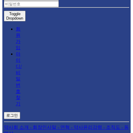
Toggle
Dropdown
회
원
가
입
아
이
디/
비
밀
번
호
찾
기
로그인
약사회 소개
- 회장인사말
- 연혁
- 약사윤리강령
- 조직도
- 동