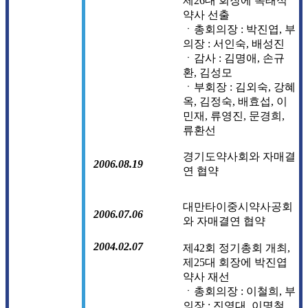
제26대 회장에 옥태석
약사 선출
ㆍ총회의장 : 박진엽, 부
의장 : 서인숙, 배성진
ㆍ감사 : 김명애, 손규
환, 김성모
ㆍ부회장 : 김외숙, 강혜
옥, 김정숙, 배효섭, 이
민재, 류영진, 문경희,
류환선
경기도약사회와 자매결
2006.08.19
연 협약
대만타이중시약사공회
2006.07.06
와 자매결연 협약
2004.02.07
제42회 정기총회 개최,
제25대 회장에 박진엽
약사 재선
ㆍ총회의장 : 이철희, 부
의장 : 진영대, 이명철