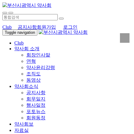
Club
공지사항
회원가입
로그인
Toggle navigation
Club
약사회 소개
회장인사말
연혁
약사윤리강령
조직도
동영상
약사회소식
공지사항
회무일지
행사일정
포토뉴스
회원동정
약사회보
자료실