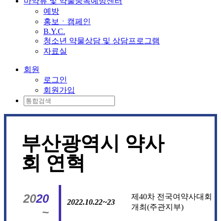
마약류 및 약물중독예방센터
예방
홍보ㆍ캠페인
B.Y.C.
청소년 약물상담 및 상담프로그램
자료실
회원
로그인
회원가입
부산광역시 약사
회 연혁
20
20
제40차 전국여약사대회
2022.10.22~23
개최(주관지부)
~