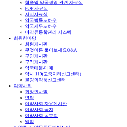
학술및 약국경영 관련 자료실
POP 자료실
서식자료실
약국법률노하우
약국세무노하우
마약류통합관리 시스템
회원한마당
회원게시판
무엇이든 물어보세요Q&A
구인게시판
구직게시판
약국매물/매매
약사 119(고충처리신고센터)
불량의약품신고센터
여약사회
회장인사말
연혁
여약사회 자유게시판
여약사회 공지
여약사회 동호회
앨범