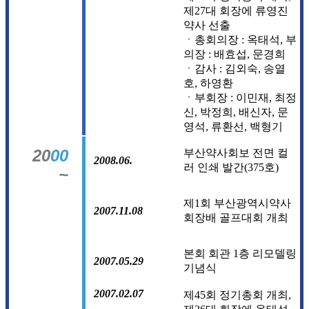
제27대 회장에 류영진
약사 선출
ㆍ총회의장 : 옥태석, 부
의장 : 배효섭, 문경희
ㆍ감사 : 김외숙, 송열
호, 하영환
ㆍ부회장 : 이민재, 최정
신, 박정희, 배신자, 문
영석, 류환선, 백형기
20
00
부산약사회보 전면 컬
2008.06.
러 인쇄 발간(375호)
~
제1회 부산광역시약사
2007.11.08
회장배 골프대회 개최
본회 회관 1층 리모델링
2007.05.29
기념식
2007.02.07
제45회 정기총회 개최,