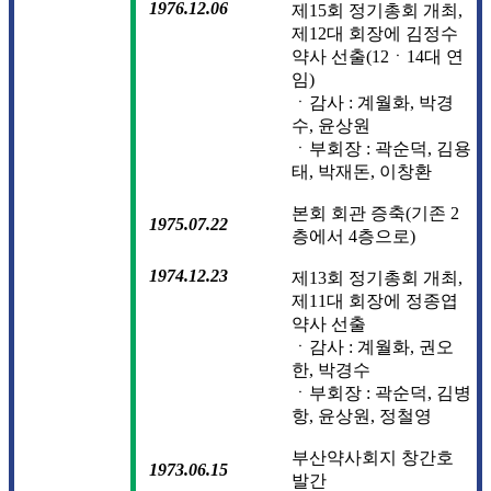
1976.12.06
제15회 정기총회 개최,
제12대 회장에 김정수
약사 선출(12ㆍ14대 연
임)
ㆍ감사 : 계월화, 박경
수, 윤상원
ㆍ부회장 : 곽순덕, 김용
태, 박재돈, 이창환
본회 회관 증축(기존 2
1975.07.22
층에서 4층으로)
1974.12.23
제13회 정기총회 개최,
제11대 회장에 정종엽
약사 선출
ㆍ감사 : 계월화, 권오
한, 박경수
ㆍ부회장 : 곽순덕, 김병
항, 윤상원, 정철영
부산약사회지 창간호
1973.06.15
발간