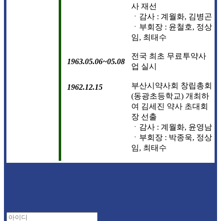
사 재선
ㆍ감사 : 계월화, 김병곤
ㆍ부회장 : 윤철호, 정상
임, 최태수
전국 최초 무료투약사
1963.05.06~05.08
업 실시
부산시약사회 창립총회
1962.12.15
(동광초등학교) 개최하
여 김세진 약사 초대회
장 선출
ㆍ감사 : 계월화, 윤영남
ㆍ부회장 : 박종욱, 정상
임, 최태수