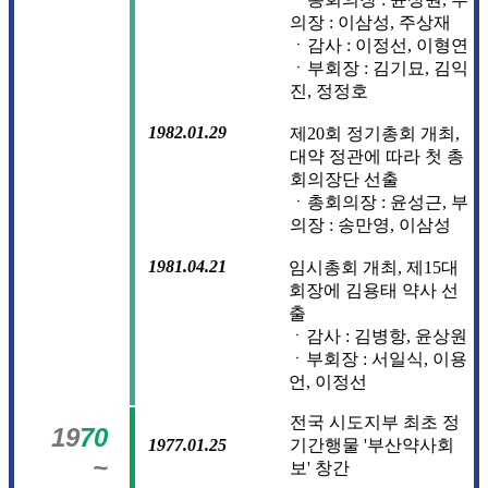
의장 : 이삼성, 주상재
ㆍ감사 : 이정선, 이형연
ㆍ부회장 : 김기묘, 김익
진, 정정호
1982.01.29
제20회 정기총회 개최,
대약 정관에 따라 첫 총
회의장단 선출
ㆍ총회의장 : 윤성근, 부
의장 : 송만영, 이삼성
1981.04.21
임시총회 개최, 제15대
회장에 김용태 약사 선
출
ㆍ감사 : 김병항, 윤상원
ㆍ부회장 : 서일식, 이용
언, 이정선
전국 시도지부 최초 정
19
70
기간행물 '부산약사회
1977.01.25
~
보' 창간