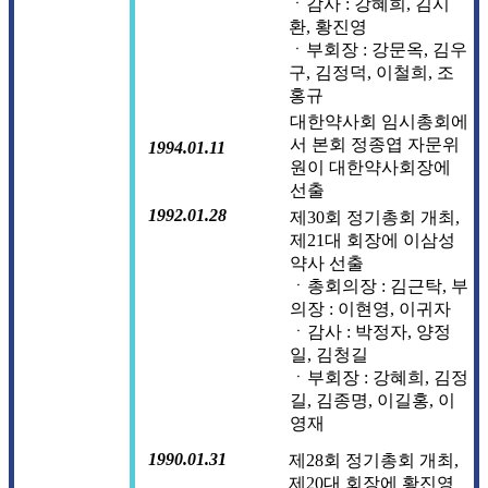
ㆍ감사 : 강혜희, 김시
환, 황진영
ㆍ부회장 : 강문옥, 김우
구, 김정덕, 이철희, 조
홍규
대한약사회 임시총회에
서 본회 정종엽 자문위
1994.01.11
원이 대한약사회장에
선출
1992.01.28
제30회 정기총회 개최,
제21대 회장에 이삼성
약사 선출
ㆍ총회의장 : 김근탁, 부
의장 : 이현영, 이귀자
ㆍ감사 : 박정자, 양정
일, 김청길
ㆍ부회장 : 강혜희, 김정
길, 김종명, 이길홍, 이
영재
1990.01.31
제28회 정기총회 개최,
제20대 회장에 황진영