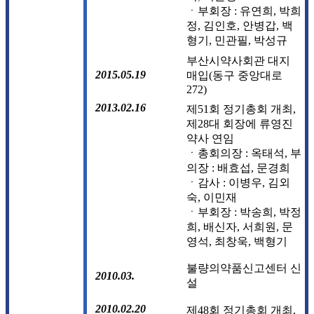
ㆍ부회장 : 유연희, 박희
정, 김인호, 안병갑, 백
형기, 민관필, 박성규
부산시약사회관 대지
2015.05.19
매입(동구 중앙대로
272)
2013.02.16
제51회 정기총회 개최,
제28대 회장에 류영진
약사 연임
ㆍ총회의장 : 옥태석, 부
의장 : 배효섭, 문경희
ㆍ감사 : 이병우, 김외
숙, 이민재
ㆍ부회장 : 박송희, 박정
희, 배신자, 서희원, 문
영석, 최창욱, 백형기
불량의약품신고센터 신
2010.03.
설
2010.02.20
제48회 정기총회 개최,