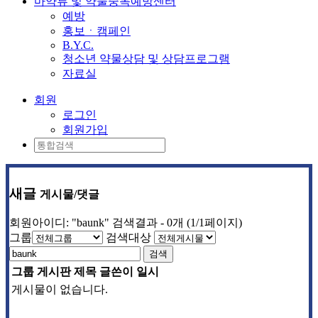
마약류 및 약물중독예방센터
예방
홍보ㆍ캠페인
B.Y.C.
청소년 약물상담 및 상담프로그램
자료실
회원
로그인
회원가입
새글
게시물/댓글
회원아이디: "baunk" 검색결과 - 0개 (1/1페이지)
그룹
검색대상
검색
그룹
게시판
제목
글쓴이
일시
게시물이 없습니다.