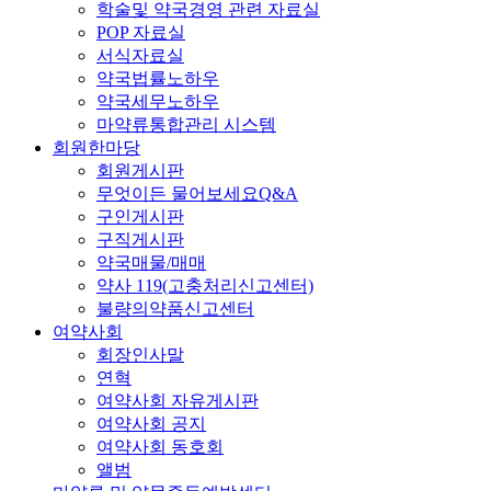
학술및 약국경영 관련 자료실
POP 자료실
서식자료실
약국법률노하우
약국세무노하우
마약류통합관리 시스템
회원한마당
회원게시판
무엇이든 물어보세요Q&A
구인게시판
구직게시판
약국매물/매매
약사 119(고충처리신고센터)
불량의약품신고센터
여약사회
회장인사말
연혁
여약사회 자유게시판
여약사회 공지
여약사회 동호회
앨범