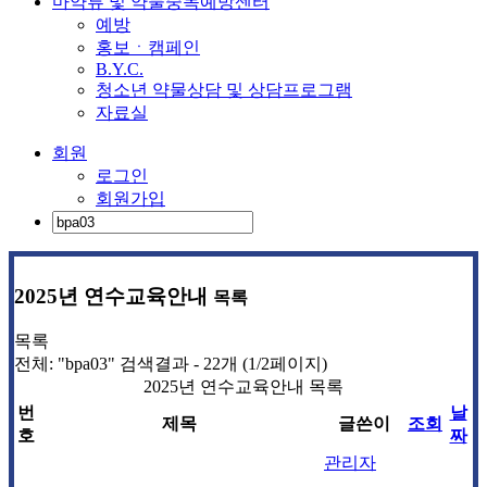
마약류 및 약물중독예방센터
예방
홍보ㆍ캠페인
B.Y.C.
청소년 약물상담 및 상담프로그램
자료실
회원
로그인
회원가입
2025년 연수교육안내
목록
목록
전체: "bpa03" 검색결과 - 22개 (1/2페이지)
2025년 연수교육안내 목록
번
날
제목
글쓴이
조회
호
짜
관리자