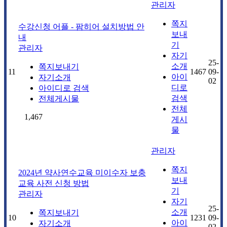
관리자
쪽지
수강신청 어플 - 팜히어 설치방법 안
보내
내
기
관리자
자기
25-
소개
쪽지보내기
11
1467
09-
아이
자기소개
02
디로
아이디로 검색
검색
전체게시물
전체
1,467
게시
물
관리자
쪽지
2024년 약사연수교육 미이수자 보충
보내
교육 사전 신청 방법
기
관리자
자기
25-
소개
쪽지보내기
10
1231
09-
아이
자기소개
02