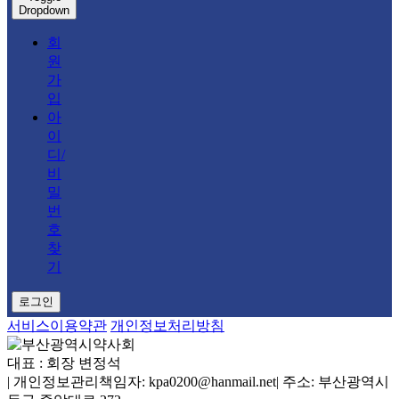
Dropdown
회
원
가
입
아
이
디/
비
밀
번
호
찾
기
로그인
서비스이용약관
개인정보처리방침
대표 : 회장 변정석
|
개인정보관리책임자: kpa0200@hanmail.net
|
주소: 부산광역시