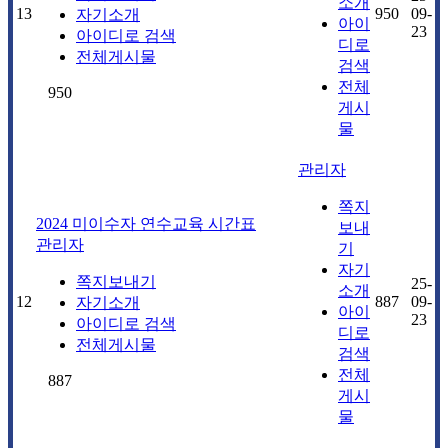
소개
13
950
09-
자기소개
아이
23
아이디로 검색
디로
전체게시물
검색
전체
950
게시
물
관리자
쪽지
2024 미이수자 연수교육 시간표
보내
관리자
기
자기
쪽지보내기
25-
소개
12
887
09-
자기소개
아이
23
아이디로 검색
디로
전체게시물
검색
전체
887
게시
물