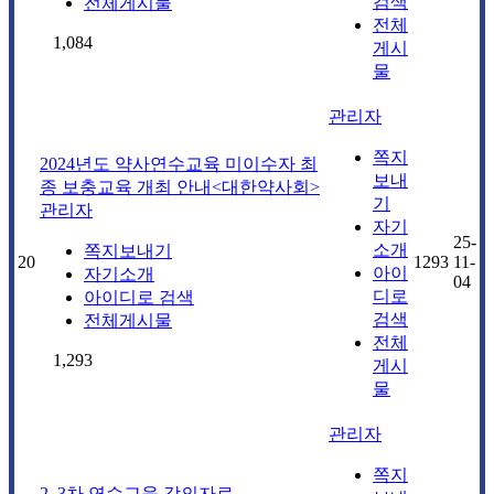
검색
전체게시물
전체
1,084
게시
물
관리자
쪽지
2024년도 약사연수교육 미이수자 최
보내
종 보충교육 개최 안내<대한약사회>
기
관리자
자기
25-
소개
쪽지보내기
20
1293
11-
아이
자기소개
04
디로
아이디로 검색
검색
전체게시물
전체
1,293
게시
물
관리자
쪽지
2, 3차 연수교육 강의자료