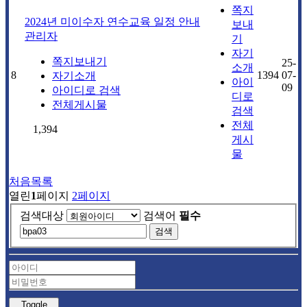
쪽지
2024년 미이수자 연수교육 일정 안내
보내
관리자
기
자기
쪽지보내기
25-
소개
8
1394
07-
자기소개
아이
09
아이디로 검색
디로
전체게시물
검색
전체
1,394
게시
물
처음목록
열린
1
페이지
2
페이지
검색대상
검색어
필수
검색
Toggle