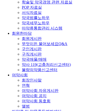
학술및 약국경영 관련 자료실
POP 자료실
서식자료실
약국법률노하우
약국세무노하우
마약류통합관리 시스템
회원한마당
회원게시판
무엇이든 물어보세요Q&A
구인게시판
구직게시판
약국매물/매매
약사 119(고충처리신고센터)
불량의약품신고센터
여약사회
회장인사말
연혁
여약사회 자유게시판
여약사회 공지
여약사회 동호회
앨범